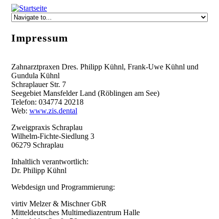
Skip to navigation
Direkt zum Inhalt
Impressum
Zahnarztpraxen Dres. Philipp Kühnl, Frank-Uwe Kühnl und
Gundula Kühnl
Schraplauer Str. 7
Seegebiet Mansfelder Land (Röblingen am See)
Telefon: 034774 20218
Web:
www.zis.dental
Zweigpraxis Schraplau
Wilhelm-Fichte-Siedlung 3
06279 Schraplau
Inhaltlich verantwortlich:
Dr. Philipp Kühnl
Webdesign und Programmierung:
virtiv Melzer & Mischner GbR
Mitteldeutsches Multimediazentrum Halle